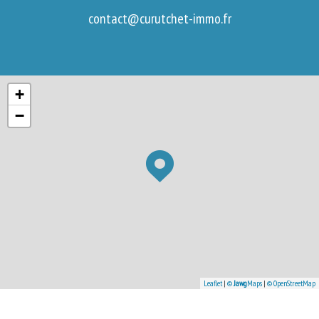
contact@curutchet-immo.fr
+
−
Leaflet
|
©
Jawg
Maps
|
© OpenStreetMap