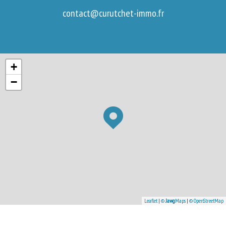
contact@curutchet-immo.fr
+
−
Leaflet
|
©
Jawg
Maps
|
© OpenStreetMap