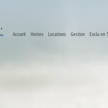
Accueil
Ventes
Locations
Gestion
Exclu en
Maisons
Maisons
Appartements
Appartements
Terrains
Biens professionnels
Biens professionnels