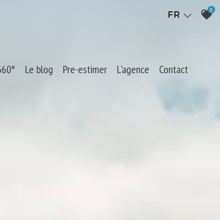
0
FR
 360°
Le blog
Pre-estimer
L'agence
Contact
Qui sommes nous ?
L'équipe
Nos partenaires
Newsletter