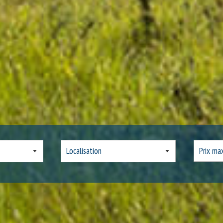
5KM
10KM
25KM