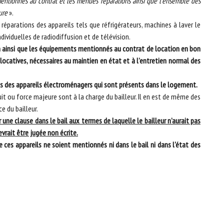
entionnés au contrat et les menues réparations ainsi que l’ensemble des
ure
».
réparations des appareils tels que réfrigérateurs, machines à laver le
ndividuelles de radiodiffusion et de télévision.
ion ainsi que les équipements mentionnés au contrat de location en bon
 locatives, nécessaires au maintien en état et à l’entretien normal des
ons des appareils électroménagers qui sont présents dans le logement.
t ou force majeure sont à la charge du bailleur. Il en est de même des
e du bailleur.
 une clause dans le bail aux termes de laquelle le bailleur n’aurait pas
vrait être jugée non écrite.
e ces appareils ne soient mentionnés ni dans le bail ni dans l'état des