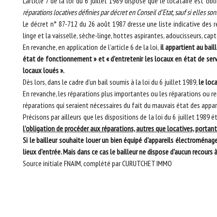
L’article 7 de la loi du 6 juillet 1989 dispose que le locataire est obl
réparations locatives définies par décret en Conseil d’Etat, sauf si elles so
Le décret n° 87-712 du 26 août 1987 dresse une liste indicative des r
linge et la vaisselle, sèche-linge, hottes aspirantes, adoucisseurs, cap
En revanche, en application de l’article 6 de la loi,
il appartient au bai
état de fonctionnement » et « d’entretenir les locaux en état de servi
locaux loués ».
Dès lors, dans le cadre d’un bail soumis à la loi du 6 juillet 1989,
le loc
En revanche, les réparations plus importantes ou les réparations ou r
réparations qui seraient nécessaires du fait du mauvais état des appareil
Précisons par ailleurs que les dispositions de la loi du 6 juillet 1989 ét
l’obligation de procéder aux réparations, autres que locatives, portant
Si le bailleur souhaite louer un bien équipé d'appareils électroménage
lieux d'entrée. Mais dans ce cas le bailleur ne dispose d'aucun recours à
Source initiale FNAIM, complété par CURUTCHET IMMO