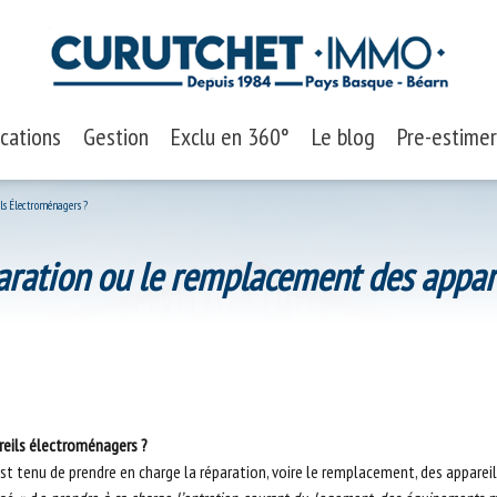
ocations
Gestion
Exclu en 360°
Le blog
Pre-estimer
Maisons
ls Électroménagers ?
ts
Appartements
éparation ou le remplacement des appa
Biens professionnels
ssionnels
reils électroménagers ?
st tenu de prendre en charge la réparation, voire le remplacement, des appare