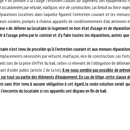
igé « d
e prendre à sa charge l’entretien courant du logement, des équipements m
nt occasionnées par vétusté, malfaçon, vice de construction, cas fortuit ou force maje
éparations locatives dans laquelle figurent l’entretien courant et les menues 
teurs solaires, pompes à chaleur, appareils de conditionnement d’air, antennes i
lleur « de délivrer au locataire le logement en bon état d’usage et de réparat
r à l’usage prévu par le contrat et d’y faire toutes les réparations, autres que
ataire n’est tenu de procéder qu’à l’entretien courant et aux menues réparati
emplacements nécessités par vétusté, malfaçon, vice de construction, cas fortui
s lors de la prise d'effet du bail, celles-ci relevant de l'obligation de délivranc
ant d’ordre public (article 2 de la loi),
il ne nous semble pas possible de prévoir
 sur tout ou partie des éléments d’équipement. En cas de litige, cette clause de
rs sans être tenu à aucune obligation à cet égard, la seule solution serait qu
 l'encontre du locataire si ces appareils ont disparu en fin de bail.