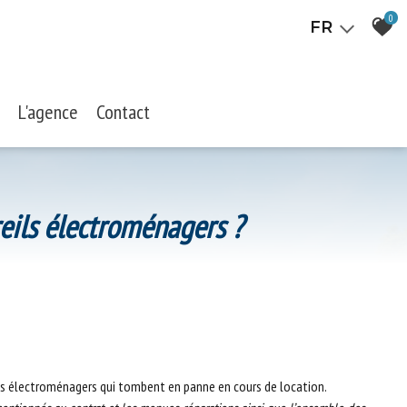
0
FR
L'agence
Contact
Qui sommes nous ?
L'équipe
reils électroménagers ?
Nos partenaires
Newsletter
ils électroménagers qui tombent en panne en cours de location.