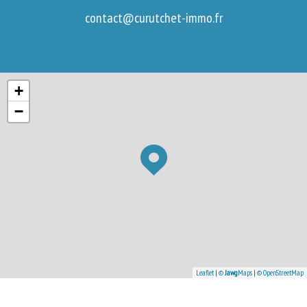
contact@curutchet-immo.fr
+
−
Leaflet
|
©
Jawg
Maps
|
© OpenStreetMap