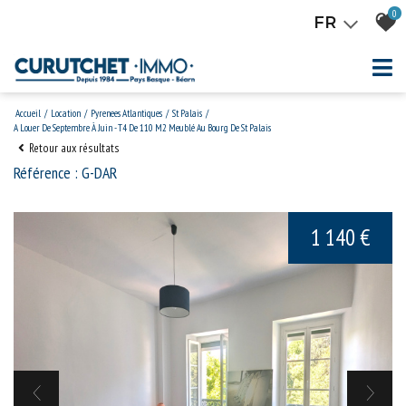
0
FR
Accueil
Location
Pyrenees Atlantiques
St Palais
A Louer De Septembre À Juin - T4 De 110 M2 Meublé Au Bourg De St Palais
Retour aux résultats
Référence : G-DAR
1 140 €