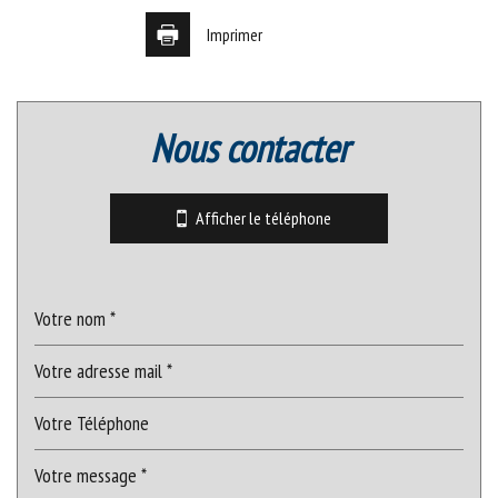
Imprimer
nous contacter
Leaflet
|
©
Jawg
Maps
|
© OpenStreetMap
Lycée
Afficher le téléphone
Mairie
statistiques
Nombre d'habitants
1 856
Propriétaires (vs. locataires)
48,26 %
Taxe habitation
15,15 %
Taxe foncière
11,92 %