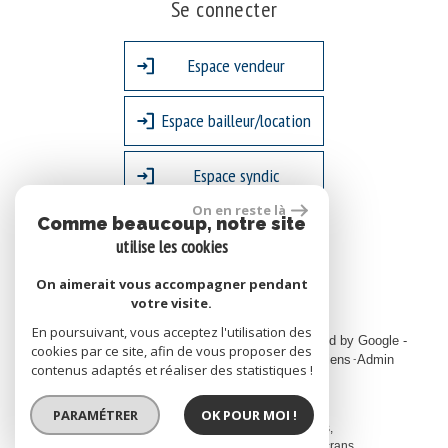
Se connecter
Espace vendeur
Espace bailleur/location
Espace syndic
On en reste là
Comme beaucoup, notre site
site réalisé par
utilise les cookies
On aimerait vous accompagner pendant
votre visite.
En poursuivant, vous acceptez l'utilisation des
© 2026 | Tous droits réservés | Traduction powered by Google -
cookies par ce site, afin de vous proposer des
Plan du site
Mentions légales
Nos honoraires
Liens
Admin
contenus adaptés et réaliser des statistiques !
PARAMÉTRER
OK POUR MOI !
Site internet compatible multi-supports,
un seul site adaptable à tous les types d'écrans.