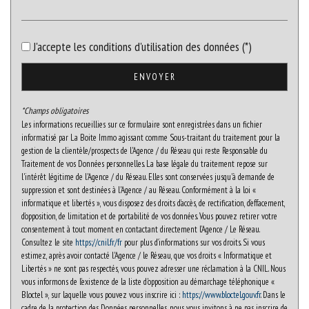
Habitants de moins de 25 ans
25,86 %
Habitants de 25 à 55 ans
29,31 %
J'accepte les conditions d'utilisation des données (*)
Habitants de plus de 55 ans
44,83 %
ENVOYER
Nombre d'enfants par famille
0,69
Familles sans enfant
65,69 %
*Champs obligatoires
Familles avec 1 ou 2 enfants
28,43 %
Les informations recueillies sur ce formulaire sont enregistrées dans un fichier
informatisé par La Boite Immo agissant comme Sous-traitant du traitement pour la
Maisons
49,81 %
gestion de la clientèle/prospects de l'Agence / du Réseau qui reste Responsable du
Traitement de vos Données personnelles. La base légale du traitement repose sur
Appartements
50,19 %
l'intérêt légitime de l'Agence / du Réseau. Elles sont conservées jusqu'à demande de
Familles avec 3 enfants
3,92 %
suppression et sont destinées à l'Agence / au Réseau. Conformément à la loi «
informatique et libertés », vous disposez des droits d’accès, de rectification, d’effacement,
d’opposition, de limitation et de portabilité de vos données. Vous pouvez retirer votre
consentement à tout moment en contactant directement l’Agence / Le Réseau.
Consultez le site
https://cnil.fr/fr
pour plus d’informations sur vos droits. Si vous
estimez, après avoir contacté l'Agence / le Réseau, que vos droits « Informatique et
Libertés » ne sont pas respectés, vous pouvez adresser une réclamation à la CNIL. Nous
vous informons de l’existence de la liste d'opposition au démarchage téléphonique «
Bloctel », sur laquelle vous pouvez vous inscrire ici :
https://www.bloctel.gouv.fr
. Dans le
cadre de la protection des Données personnelles, nous vous invitons à ne pas inscrire de